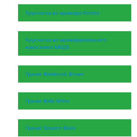
Брусчатка из мрамора Коелга
Брусчатка из мраморизованного
известняка МИДБ
Гранит Bainbrook Brown
Гранит Bella White
Гранит Sesame Black