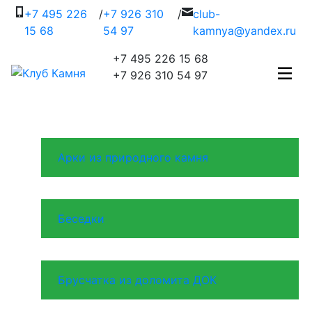
+7 495 226
/
+7 926 310
/
c
lub-
15 68
54 97
kamnya@yandex.ru
+7 495 226 15 68
+7 926 310 54 97
Арки из природного камня
Беседки
Брусчатка из доломита ДОК