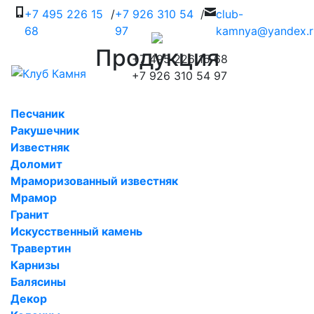
+7 495 226 15
/
+7 926 310 54
/
c
lub-
68
97
kamnya@yandex.r
Продукция
+7 495 226 15 68
+7 926 310 54 97
Песчаник
Ракушечник
Известняк
Доломит
Мраморизованный известняк
Мрамор
Гранит
Искусственный камень
Травертин
Карнизы
Балясины
Декор