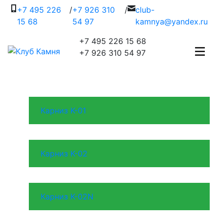
+7 495 226
/
+7 926 310
/
c
lub-
15 68
54 97
kamnya@yandex.ru
+7 495 226 15 68
+7 926 310 54 97
Карниз K-01
Карниз K-02
Карниз K-02N