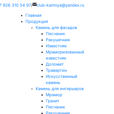
7 926 310 54 97
/
c
lub-kamnya@yandex.ru
Главная
Продукция
Камень для фасадов
Песчаник
Ракушечник
Известняк
Мраморизованный
известняк
Доломит
Травертин
Искусственный
камень
Камень для интерьеров
Мрамор
Гранит
Песчаник
Ракушечник