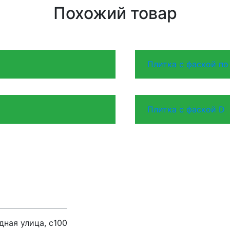
Похожий товар
Плитка с фаской по
Плитка с фаской D
дная улица, с100