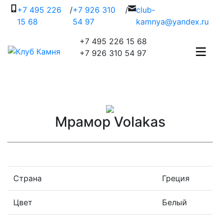
+7 495 226
/
+7 926 310
/
c
lub-
15 68
54 97
kamnya@yandex.ru
+7 495 226 15 68
+7 926 310 54 97
Мрамор Volakas
Страна
Греция
Цвет
Белый