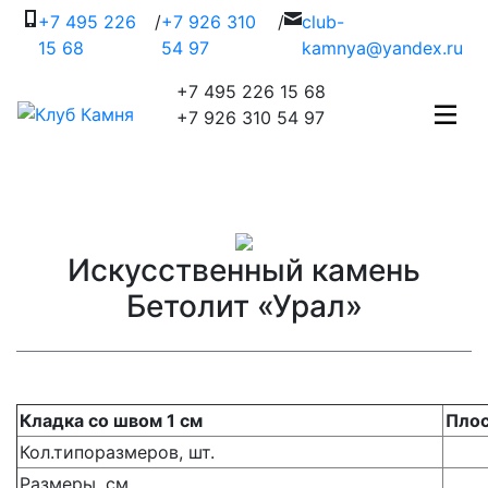
+7 495 226
/
+7 926 310
/
c
lub-
15 68
54 97
kamnya@yandex.ru
+7 495 226 15 68
+7 926 310 54 97
Искусственный камень
Бетолит «Урал»
Кладка со швом 1 см
Плос
Кол.типоразмеров, шт.
Размеры, см