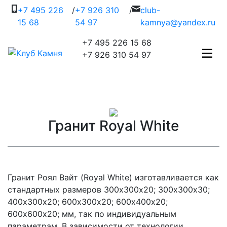
+7 495 226
/
+7 926 310
/
c
lub-
15 68
54 97
kamnya@yandex.ru
+7 495 226 15 68
+7 926 310 54 97
Гранит Royal White
Гранит Роял Вайт (Royal White) изготавливается как
стандартных размеров 300х300х20; 300х300х30;
400х300х20; 600х300х20; 600х400х20;
600х600х20; мм, так по индивидуальным
параметрам. В зависимости от технологии